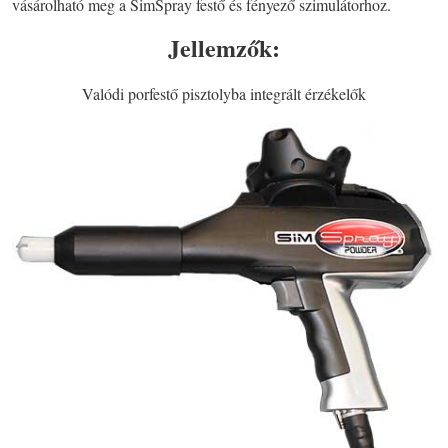
vásárolható meg a SimSpray festő és fényező szimulátorhoz.
Jellemzők:
Valódi porfestő pisztolyba integrált érzékelők