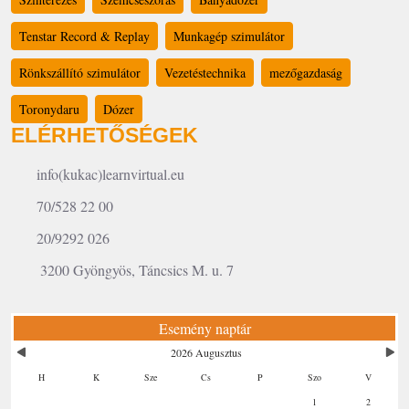
Tenstar Record & Replay
Munkagép szimulátor
Rönkszállító szimulátor
Vezetéstechnika
mezőgazdaság
Toronydaru
Dózer
ELÉRHETŐSÉGEK
info(kukac)learnvirtual.eu
70/528 22 00
20/9292 026
3200 Gyöngyös, Táncsics M. u. 7
Esemény naptár
2026 Augusztus
H
K
Sze
Cs
P
Szo
V
1
2