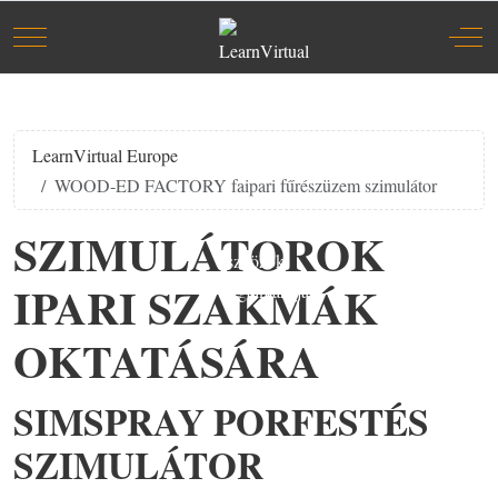
Előző
Köve
Mobile Menu Toggle
Off-
hónap
hóna
LearnVirtual Europe
WOOD-ED FACTORY faipari fűrészüzem szimulátor
SZIMULÁTOROK
IPARI SZAKMÁK
OKTATÁSÁRA
SIMSPRAY PORFESTÉS
SZIMULÁTOR