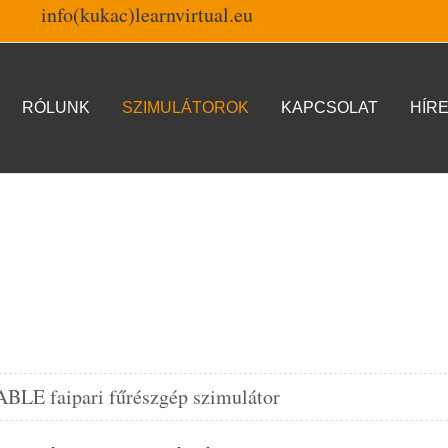
info(kukac)learnvirtual.eu
RÓLUNK
SZIMULÁTOROK
KAPCSOLAT
HÍRE
E faipari fűrészgép szimulátor