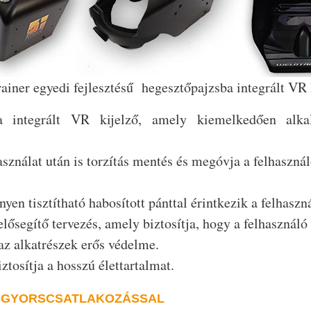
ainer egyedi fejlesztésű hegesztőpajzsba integrált VR 
ba integrált VR kijelző, amely kiemelkedően alka
asználat után is torzítás mentés és megóvja a felhaszná
yen tisztítható habosított pánttal érintkezik a felhaszná
elősegítő tervezés, amely biztosítja, hogy a felhasználó
az alkatrészek erős védelme.
ztosítja a hosszú élettartalmat.
 GYORSCSATLAKOZÁSSAL