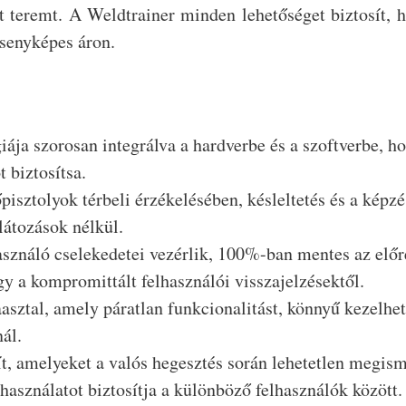
 teremt. A Weldtrainer minden lehetőséget biztosít, 
senyképes áron.
ája szorosan integrálva a hardverbe és a szoftverbe, h
 biztosítsa.
őpisztolyok térbeli érzékelésében, késleltetés és a kép
látozások nélkül.
asználó cselekedetei vezérlik, 100%-ban mentes az előre
gy a kompromittált felhasználói visszajelzésektől.
asztal, amely páratlan funkcionalitást, könnyű kezelhe
ál.
t, amelyeket a valós hegesztés során lehetetlen megism
használatot biztosítja a különböző felhasználók között.