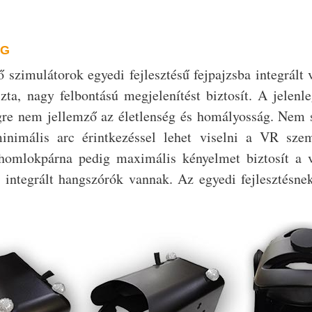
EG
szimulátorok egyedi fejlesztésű fejpajzsba integrált 
tiszta, nagy felbontású megjelenítést biztosít. A jelen
re nem jellemző az életlenség és homályosság. Nem sz
minimális arc érintkezéssel lehet viselni a VR sz
homlokpárna pedig maximális kényelmet biztosít a v
 integrált hangszórók vannak. Az egyedi fejlesztésne