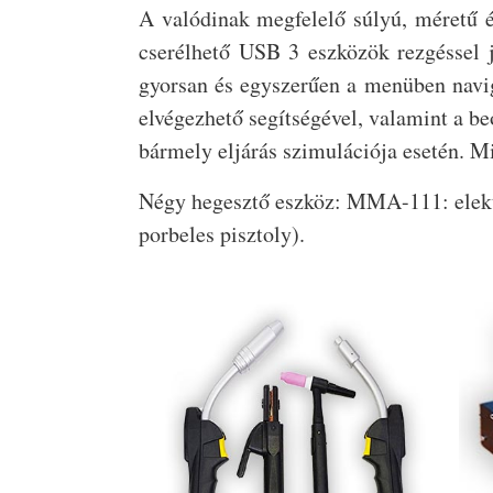
A valódinak megfelelő súlyú, méretű és
cserélhető USB 3 eszközök rezgéssel j
gyorsan és egyszerűen a menüben navigá
elvégezhető segítségével, valamint a be
bármely eljárás szimulációja esetén. 
Négy hegesztő eszköz: MMA-111: elekt
porbeles pisztoly).