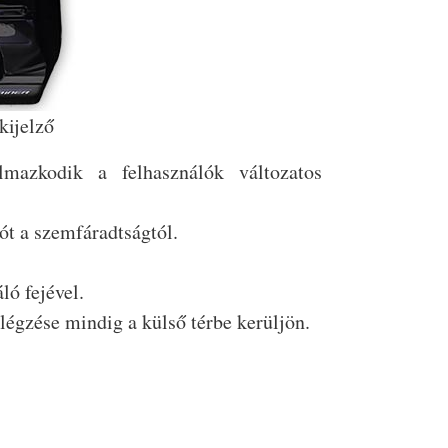
kijelző
lmazkodik a felhasználók változatos
lót a szemfáradtságtól.
ló fejével.
 légzése mindig a külső térbe kerüljön.