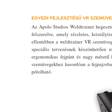
EGYEDI FEJLESZTÉSŰ VR SZEMÜV
Az Apolo Studios Weldtrainer hegesztő 
felszerelve, amely részletes, kristály
ellentétben a weldtrainer VR szemüveg
speciális tervezésnek köszönhetően 
ergonomikus fejpánt és nagy méretű 
szemüvegekhez hasonlóan a fejpajzsba
pótolható.