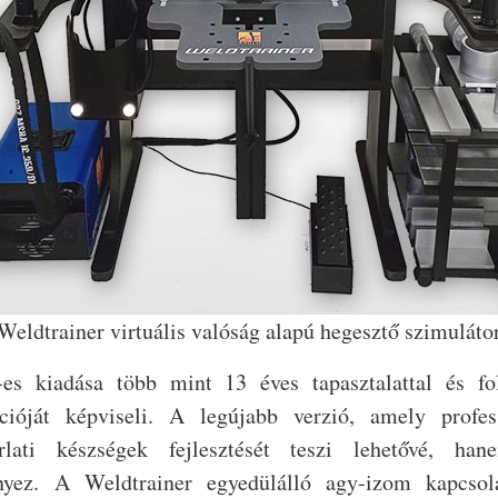
Weldtrainer virtuális valóság alapú hegesztő szimuláto
s kiadása több mint 13 éves tapasztalattal és fo
cióját képviseli. A legújabb verzió, amely profes
lati készségek fejlesztését teszi lehetővé, hane
nyez. A Weldtrainer egyedülálló agy-izom kapcsola