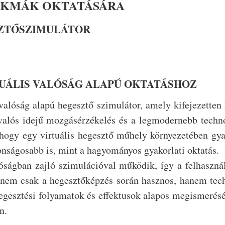
ZAKMÁK OKTATÁSÁRA
ZTŐSZIMULÁTOR
UÁLIS VALÓSÁG ALAPÚ OKTATÁSHOZ
valóság alapú hegesztő szimulátor, amely kifejezetten 
valós idejű mozgásérzékelés és a legmodernebb techn
 hogy egy virtuális hegesztő műhely környezetében gya
nságosabb is, mint a hagyományos gyakorlati oktatás.
ságban zajló szimulációval működik, így a felhasznál
r nem csak a hegesztőképzés során hasznos, hanem tec
hegesztési folyamatok és effektusok alapos megismerésé
n.