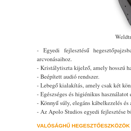
Weldtr
- Egyedi fejlesztésű hegesztőpajzs
arcvonásaihoz.
- Kristálytiszta kijelző, amely hosszú h
- Beépített audió rendszer.
- Lebegő kialakítás, amely csak két könn
- Egészséges és higiénikus használatot 
- Könnyű súly, elegáns kábelkezelés és 
- Az Apolo Studios egyedi fejlesztése bi
VALÓSÁGHŰ HEGESZTŐESZKÖZÖK