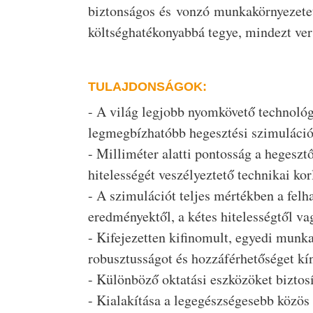
biztonságos és vonzó munkakörnyezetet
költséghatékonyabbá tegye, mindezt ver
TULAJDONSÁGOK:
- A világ legjobb nyomkövető technológi
legmegbízhatóbb hegesztési szimulációt
- Milliméter alatti pontosság a hegeszt
hitelességét veszélyeztető technikai kor
- A szimulációt teljes mértékben a felh
eredményektől, a kétes hitelességtől va
- Kifejezetten kifinomult, egyedi munka
robusztusságot és hozzáférhetőséget kín
- Különböző oktatási eszközöket biztosí
- Kialakítása a legegészségesebb közös 