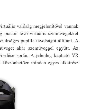
virtuális valóság megjelenítővel vannak
leg piacon lévő virtuális szemüvegekkel
ükséges pupilla távolságot állítani. A
emüveget akár szemüveggel együtt. Az
iselése során. A jelenleg kapható VR
k köszönhetően minden egyes alkatrész