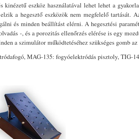
 kinézetű eszköz használatával lehet lehet a gyakorla
elzik a hegesztő eszközök nem megfelelő tartását. Az 
lni és minden beállítást elérni. A hegesztési paramét
olvadás -, és a porozitás ellenőrzés elérése is egy mozd
Minden a szimulátor működtetéséhez szükséges gomb az
ródafogó, MAG-135: fogyóelektródás pisztoly, TIG-14